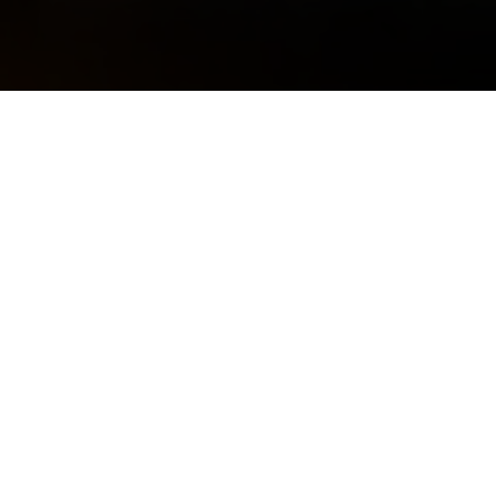
 — и это
олодость,
 веселый
 свободы,