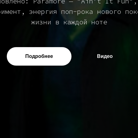
новлено: Paramore —
"Ain’t It Fun"
,
римент, энергия поп-рока нового пок
жизни в каждой ноте
Подробнее
Видео